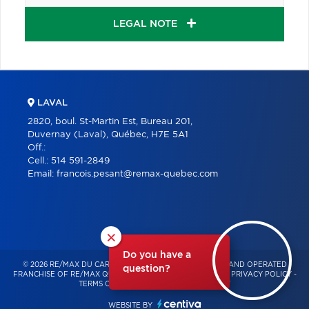
LEGAL NOTE
LAVAL
2820, boul. St-Martin Est, Bureau 201,
Duvernay (Laval), Québec, H7E 5A1
Off.:
Cell.:
514 591-2849
Email:
francois.pesant@remax-quebec.com
×
Do you have a
© 2026 RE/MAX DU CARTIER – INDEPENDENTLY OWNED AND OPERATED
question?
FRANCHISE OF RE/MAX QUÉBEC – ALL RIGHTS RESERVED -
PRIVACY POLICY
-
TERMS OF USE
-
CONSENT MANAGEMENT
WEBSITE BY