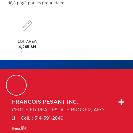
déjà payé par les propriétaire.
LOT AREA
4,265 SM
FRANCOIS
PESANT INC.
CERTIFIED REAL ESTATE BROKER, AEO
Cell. :
514-591-2849