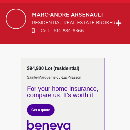
MARC-ANDRÉ
ARSENAULT
RESIDENTIAL REAL ESTATE BROKER
Cell. :
514-884-6366
$94,900 Lot (residential)
Sainte-Marguerite-du-Lac-Masson
For your home insurance,
compare us. It's worth it.
Get a quote